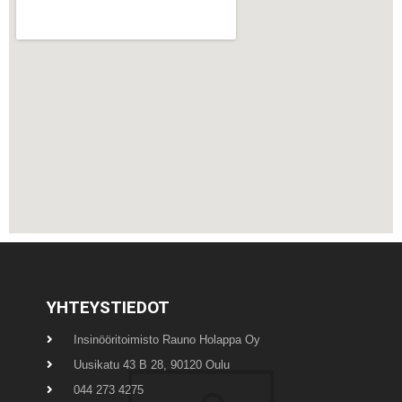
YHTEYSTIEDOT
Insinööritoimisto Rauno Holappa Oy
Uusikatu 43 B 28, 90120 Oulu
044 273 4275